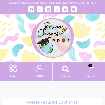
Nosso e-mail:
profbrunachavesc@gmail.com
Nosso telefone: 21 99788-7587
0
Login
Menu
Buscar
Carrinho
Acesse Recursos Exclusivos!