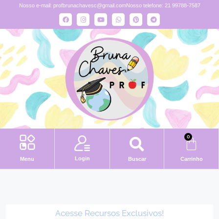
Nosso e-mail:
profbrunachavesc@gmail.com
Nosso telefone: 21 99788-7587
0
Login
Menu
Buscar
Carrinho
Acesse Recursos Exclusivos!