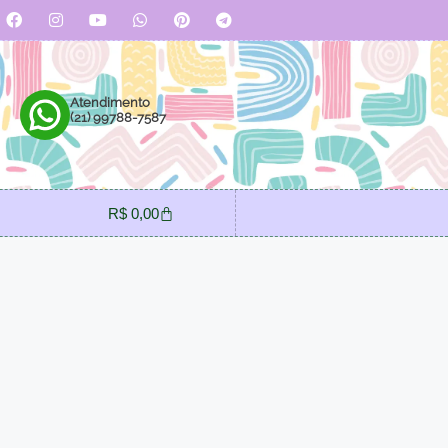
Atendimento
(21) 99788-7587
R$
0,00