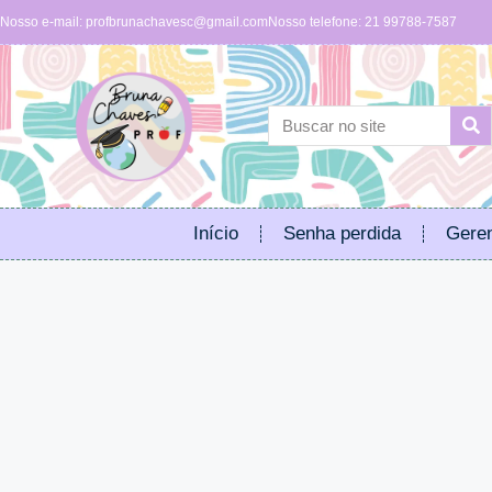
Nosso e-mail:
profbrunachavesc@gmail.com
Nosso telefone: 21 99788-7587
Início
Senha perdida
Geren