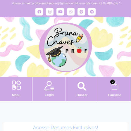
Nosso e-mail:
profbrunachavesc@gmail.com
Nosso telefone: 21 99788-7587
0
Login
Menu
Buscar
Carrinho
Acesse Recursos Exclusivos!