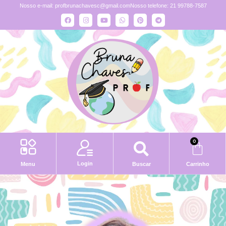
Nosso e-mail:
profbrunachavesc@gmail.com
Nosso telefone: 21 99788-7587
0
Login
Menu
Buscar
Carrinho