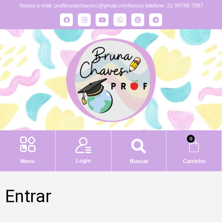
Nosso e-mail:
profbrunachavesc@gmail.com
Nosso telefone: 21 99788-7587
0
Login
Menu
Buscar
Carrinho
Entrar