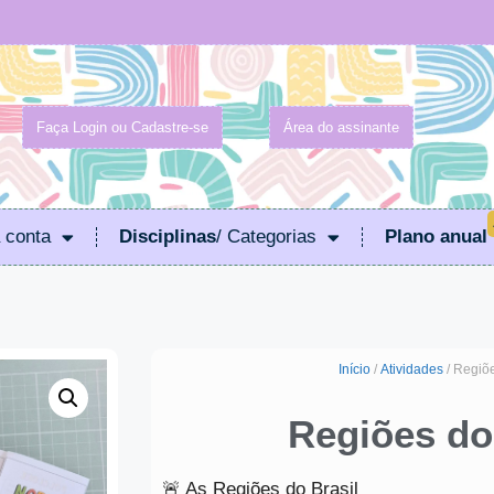
Faça Login ou Cadastre-se
Área do assinante
 conta
Disciplinas
/ Categorias
Plano anual
Início
/
Atividades
/ Regiõe
Regiões do
🚨 As Regiões do Brasil