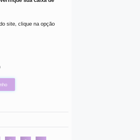
Verifique sua caixa de
do site, clique na opção
0
inho