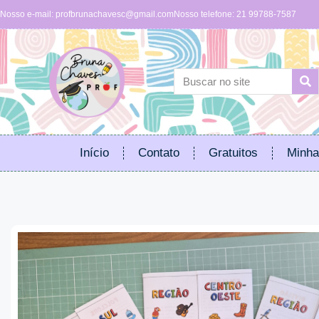
Nosso e-mail:
profbrunachavesc@gmail.com
Nosso telefone: 21 99788-7587
Início
Contato
Gratuitos
Minha