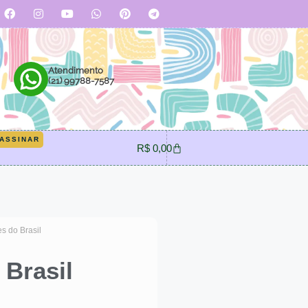
Atendimento
(21) 99788-7587
ASSINAR
R$
0,00
s do Brasil
 Brasil