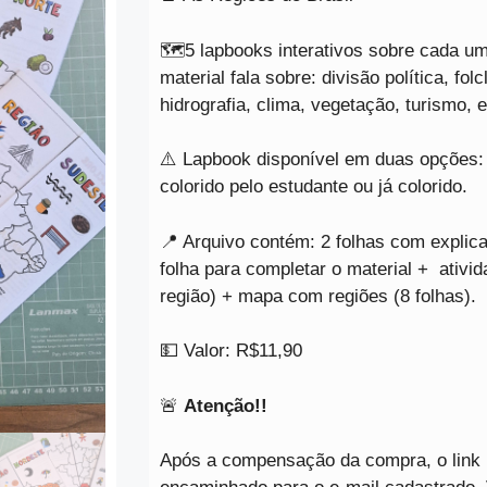
🗺️5 lapbooks interativos sobre cada u
material fala sobre: divisão política, folc
hidrografia, clima, vegetação, turismo,
⚠️ Lapbook disponível em duas opções: 
colorido pelo estudante ou já colorido.
📍 Arquivo contém: 2 folhas com explic
folha para completar o material + ativi
região) + mapa com regiões (8 folhas).
💵 Valor: R$11,90
🚨
Atenção!!
Após a compensação da compra, o link 